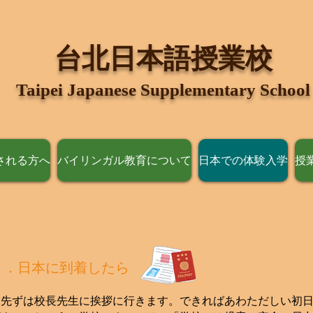
​台北日本語授業校
Taipei Japanese Supplementary School
される方へ
バイリンガル教育について
日本での体験入学
授
１．日本に到着したら
先ずは校長先生に挨拶に行きます。できればあわただしい初