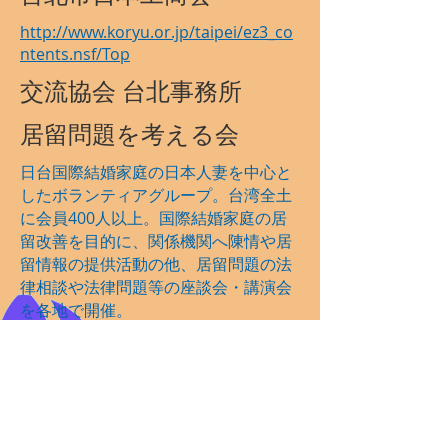
http://www.koryu.or.jp/taipei/ez3_co
ntents.nsf/Top
交流協会 台北事務所
居留問題を考える会
日台国際結婚家庭の日本人妻を中心と
したボランティアグループ。台湾全土
に会員400人以上。国際結婚家庭の居
留改善を目的に、関係機関へ陳情や居
留情報の提供活動の他、居留問題の法
律相談や法律問題等の座談会・講演会
を各地で開催。
https://sites.google.com/site/kyorum
ondai/home
ホームへもどる