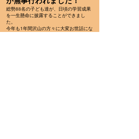
が
無事行われました！
総勢88名の子ども達が、日頃の学習成果
を一生懸命に披露することができまし
た。
今年も1年間沢山の方々に大変お世話にな
り、ありがとうございました。
来年もどうぞよろしくお願いいたしま
す。
​台北日本語授業校