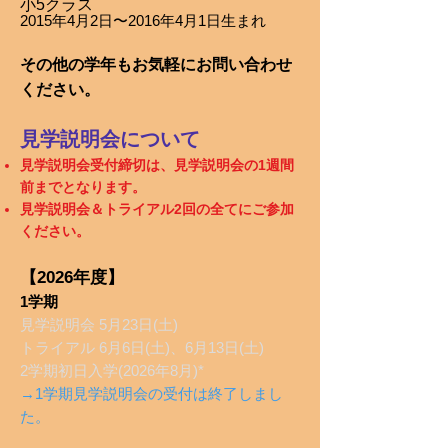
小5クラス
2015年4月2日〜2016年4月1日生まれ
その他の学年もお気
軽にお問い合わせ
ください。​
見学説明会について
見学説明会受付締切は、見学説明会の1週間
前までとなります。
見学説明会＆トライアル2回の全てにご参加
ください。
【20
26
年度
】
1学期
見学説明会 5月23日(土)
トライアル 6月6日(土)、6月13日(土)
2学期初日入学(2026年8月)*​​
→1学期見学説明会の受付は終了しまし
た。